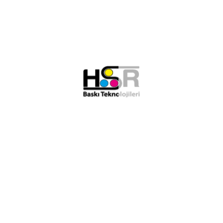
E-BÜLTEN
E-posta adresinizi girerek e-bültenimize kayıt olup yeni
çıkan ürünlerden ve gelişmelerden haberdar olabilirsiniz.
[mc4wp_form id="2603"]
HIZLI MENÜ
ANASAYFA
PARTNERLİK
ÜRÜN VE HİZMETLER
TEKNİK DESTEK
BLOG
İLETİŞİM
BELGELER
SOSYAL UYGUNLUK POLİTİKASI
ÇEVRE, İŞ SAĞLIĞI & KALİTE POLİTİKAMIZ
IDEALLIANCE G7 MASTER QUAL COLOR CERTIFICATE