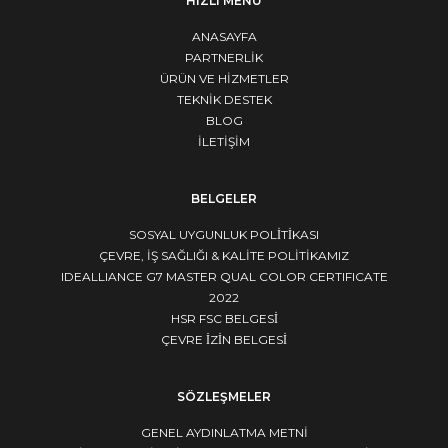
HIZLI MENÜ
ANASAYFA
PARTNERLİK
ÜRÜN VE HİZMETLER
TEKNİK DESTEK
BLOG
İLETİŞİM
BELGELER
SOSYAL UYGUNLUK POLİTİKASI
ÇEVRE, İŞ SAĞLIĞI & KALİTE POLİTİKAMIZ
IDEALLIANCE G7 MASTER QUAL COLOR CERTIFICATE
2022
HSR FSC BELGESİ
ÇEVRE İZİN BELGESİ
SÖZLEŞMELER
GENEL AYDINLATMA METNI