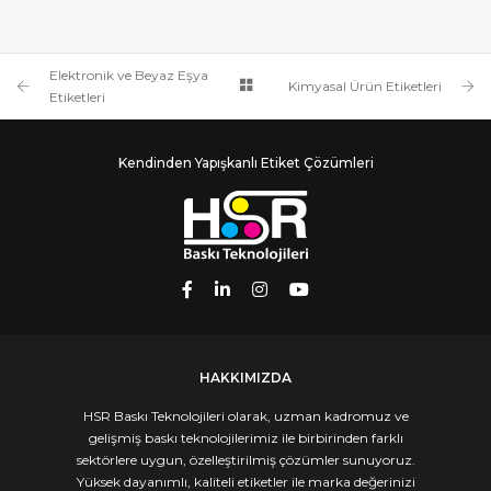
YIYECEK VE İÇECEK ETIKETLERI
TEMIZLIK ÜRÜNÜ ETIKETLERI
SUDA ERIYEN ETIKETLER
SÖKÜLEBILIR ETIKETLER
Elektronik ve Beyaz Eşya
Kimyasal Ürün Etiketleri
Etiketleri
Kendinden Yapışkanlı Etiket Çözümleri
HAKKIMIZDA
HSR Baskı Teknolojileri olarak, uzman kadromuz ve
gelişmiş baskı teknolojilerimiz ile birbirinden farklı
sektörlere uygun, özelleştirilmiş çözümler sunuyoruz.
Yüksek dayanımlı, kaliteli etiketler ile marka değerinizi