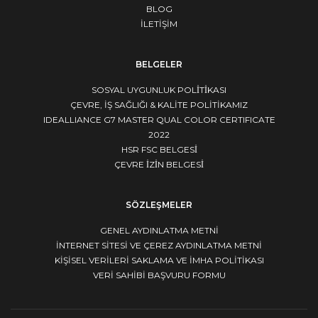
BLOG
İLETİŞİM
BELGELER
SOSYAL UYGUNLUK POLİTİKASI
ÇEVRE, İŞ SAĞLIĞI & KALİTE POLİTİKAMIZ
IDEALLIANCE G7 MASTER QUAL COLOR CERTIFICATE
2022
HSR FSC BELGESİ
ÇEVRE İZİN BELGESİ
SÖZLEŞMELER
GENEL AYDINLATMA METNI
İNTERNET SITESI VE ÇEREZ AYDINLATMA METNI
KIŞISEL VERILERI SAKLAMA VE İMHA POLITIKASI
VERI SAHIBI BAŞVURU FORMU