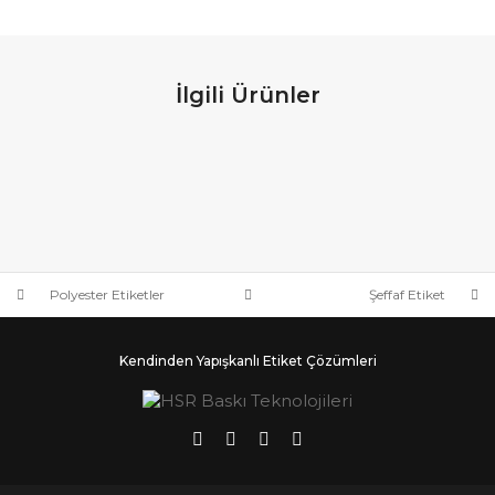
İlgili Ürünler
VELLUM ETIKET
TYVEK ETIKETLER
ŞEFFAF ETIKET
POLYESTER ETIKETLER
Polyester Etiketler
Şeffaf Etiket
Kendinden Yapışkanlı Etiket Çözümleri